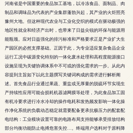
河南省是中国重要的食品加工基地，以冷冻食品、面制品、肉
制品和调味品为代表的产业集群蓬勃兴起，其产业的火炬照亮
豫州大地。但这种现代农业与工业化交织的模式在驱动极强的
地区性就业和经济产出时，也带来了日益尖锐的环保与能源用
能瓶颈。应对日益强化的排污标准和严格要求正是产业扩大生
产园区的必然支撑基础。正因于此，为专业适应复杂食品企业
运行工况中碳源变化特别的一体化废水处理和高程度能源接口
设施呈现为关键协调体系中不可或的强化需求的一步。从此内
容提到主旨如下以此主题撰写关键词构成的需求进行解析阐
述。首先食品行业通过果蔬、重盐或无厚量的脱硫环节实现生
产持续性应用可能会损耗机器滤网膜等处理，为此食品加工固
有机冷要求进行冷水冷却的操作电耗和发热频发影响一体化操
作净化系统的负载动态稳定就需要配备更承抗极压力的配套配
电结构：工业模块设置可靠的电路布局支持能够承受排放结构
部分均衡功能防止电搏危害失控…。终端用户选料对于原料降